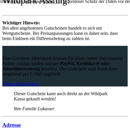
Wildpark Assling!
rheitslücken aufweisen kann. Ein lückenloser Schutz der Daten vor dem 
Wichtiger Hinweis:
Bei allen angebotenen Gutscheinen handelt es sich um
Wertgutscheine. Bei Preisanpassungen kann es daher sein, dass
beim Einlösen ein Differenzbetrag zu zahlen ist.
Eine Geschenk-Jahreskarte können Sie direkt online über unseren
Partner
zoo2go kaufen und
per
PayPal, Kreditkarte oder
Sofortüberweisung
bezahlen. Der Gutschein wird Ihnen dann
umgehend per E-Mail zugestellt.
Online-Ticket-Shop
Dieser Gutschein kann auch direkt an der Wildpark
Kassa gekauft werden!
Ihre Familie Lukasser
Adresse