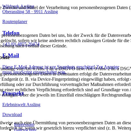
Wildpark Assling
er die Zwecke und Mittel der Verarbeitung von personenbezogenen Daten
Oberassling 58 ·
9911 Assling
Routenplaner
Telefon
 personenbezogenen Daten bei uns, bis der Zweck für die Datenverarbei
elöscht, sofern wir keine anderen rechtlich zulässigen Gründe für di
+43 (0) 4855 20474
Löschung nach Fortfall dieser Gründe.
E-Mail
site
Diese E-Mail-Adresse ist vor Spambots geschützt! Zur Anzeige
Grundlage von Art. 6 Abs. 1 lit. a DSGVO bzw. Art. 9 Abs. 2 lit. a D
muss JavaScript eingeschaltet sein.
g personenbezogener Daten in Drittstaaten erfolgt die Datenverarbeit
Endgerät (z. B. via Device-Fingerprinting) eingewilligt haben, erfolgt 
rfüllung oder zur Durchführung vorvertraglicher Maßnahmen erforderli
ng einer rechtlichen Verpflichtung erforderlich sind auf Grundlage von
Prospekt
 erfolgen. Über die jeweils im Einzelfall einschlägigen Rechtsgrundla
Erlebniswelt Assling
Download
eilweise auch eine Übermittlung von personenbezogenen Daten an diese 
Impressum
rderlich ist, wenn wir gesetzlich hierzu verpflichtet sind (z. B. Weit
Datenschutz