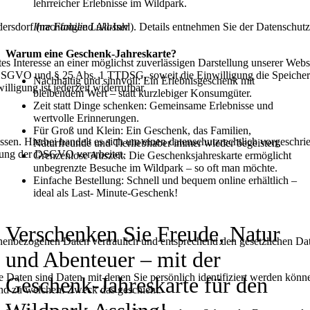
lehrreicher Erlebnisse im Wildpark.
Ihre Familie Lukasser
dorf (nachfolgend All-Inkl). Details entnehmen Sie der Datenschutz
Warum eine Geschenk-Jahreskarte?
s Interesse an einer möglichst zuverlässigen Darstellung unserer Webs
. a DSGVO und § 25 Abs. 1 TTDSG, soweit die Einwilligung die Speiche
Nachhaltig und sinnvoll: Ein Erlebnisgeschenk mit
ligung ist jederzeit widerrufbar.
bleibendem Wert – statt kurzlebiger Konsumgüter.
Zeit statt Dinge schenken: Gemeinsame Erlebnisse und
wertvolle Erinnerungen.
Für Groß und Klein: Ein Geschenk, das Familien,
n. Hierbei handelt es sich um einen datenschutzrechtlich vorgeschrieb
Naturfreunde und Tierliebhaber immer wieder begeistert.
tung der DSGVO verarbeitet.
Grenzenlose Auszeit: Die Geschenksjahreskarte ermöglicht
unbegrenzte Besuche im Wildpark – so oft man möchte.
Einfache Bestellung: Schnell und bequem online erhältlich –
ideal als Last- Minute-Geschenk!
Verschenken Sie Freude, Natur
onenbezogenen Daten vertraulich und entsprechend den gesetzlichen Dat
und Abenteuer – mit der
aten sind Daten, mit denen Sie persönlich identifiziert werden könne
Geschenk-Jahreskarte für den
 und zu welchem Zweck das geschieht.