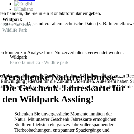
ten handeln, die Sie in ein Kontaktformular eingeben.
Wildpark
me erfasst. Das sind vor allem technische Daten (z. B. Internetbrows
Parco faunistico
Wildlife Park
aten können zur Analyse Ihres Nutzerverhaltens verwendet werden.
Wildpark
Parco faunistico · Wildlife park
Verschenke Naturerlebnisse –
rten personenbezogenen Daten zu erhalten. Sie haben außerdem ein Rec
e Einwilligung jederzeit für die Zukunft widerrufen. Außerdem haben S
Die Geschenk-Jahreskarte für
teht Ihnen ein Beschwerderecht bei der zuständigen Aufsichtsbehörde 
den Wildpark Assling!
Schenken Sie unvergessliche Momente inmitten der
Natur! Mit unserer Geschenk-Jahreskarte ermöglichen
Sie Ihren Liebsten ein ganzes Jahr voller spannender
Tierbeobachtungen, entspannter Spaziergänge und