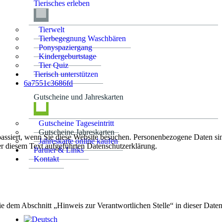
Tierisches erleben
Tierwelt
Tierbegegnung Waschbären
Ponyspaziergang
Kindergeburtstage
Tier Quiz
Tierisch unterstützen
6a7551c3686fd
Gutscheine und Jahreskarten
Gutscheine Tageseintritt
Gutscheine Jahreskarten
ssiert, wenn Sie diese Website besuchen. Personenbezogene Daten sind
Jahreskarte online kaufen
r diesem Text aufgeführten Datenschutzerklärung.
Partner & Links
Kontakt
ie dem Abschnitt „Hinweis zur Verantwortlichen Stelle“ in dieser Dat