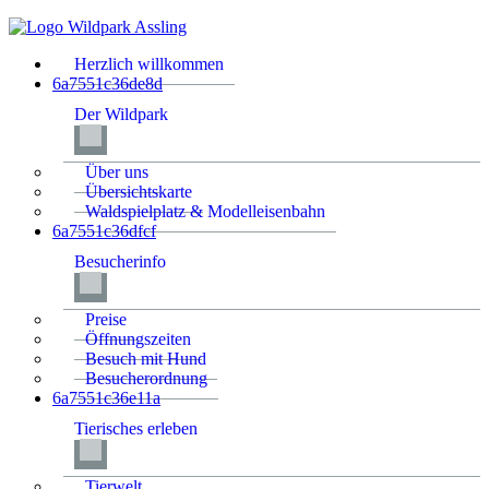
Herzlich willkommen
6a7551c36de8d
Der Wildpark
Über uns
Übersichtskarte
Waldspielplatz & Modelleisenbahn
6a7551c36dfcf
Besucherinfo
Preise
Öffnungszeiten
Besuch mit Hund
Besucherordnung
6a7551c36e11a
Tierisches erleben
Tierwelt