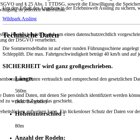
. a DSGVO und § 25 Abs. 1 TTDSG, soweit die Einwilligung die Speiche
Um den Erhalt des Angebots in der Erlebniswelt Assling zu sichern,
ligung ist jederzeit widerrufbar.
Wildpark Assling
Technische Daten
n. Hierbei handelt es sich um einen datenschutzrechtlich vorgeschrieb
tung der DSGVO verarbeitet.
Die Sommerrodelbahn ist auf einer runden Führungsschiene angelegt u
Schlepplift. Die max. Fahrtgeschwindigkeit beträgt 40 km/h und auf j
SICHERHEIT wird ganz großgeschrieben.
Länge:
onenbezogenen Daten vertraulich und entsprechend den gesetzlichen Dat
560m
aten sind Daten, mit denen Sie persönlich identifiziert werden könne
 und zu welchem Zweck das geschieht.
(inkl. Bergfahrt)
rheitslücken aufweisen kann. Ein lückenloser Schutz der Daten vor dem 
Höhenunterschied :
80m
Anzahl der Rodeln: