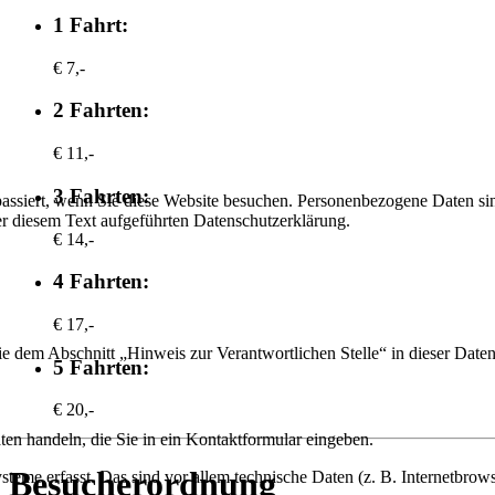
1 Fahrt:
€ 7,-
2 Fahrten:
€ 11,-
3 Fahrten:
ssiert, wenn Sie diese Website besuchen. Personenbezogene Daten sind
r diesem Text aufgeführten Datenschutzerklärung.
€ 14,-
4 Fahrten:
€ 17,-
ie dem Abschnitt „Hinweis zur Verantwortlichen Stelle“ in dieser Dat
5 Fahrten:
€ 20,-
ten handeln, die Sie in ein Kontaktformular eingeben.
Besucherordnung
me erfasst. Das sind vor allem technische Daten (z. B. Internetbrows