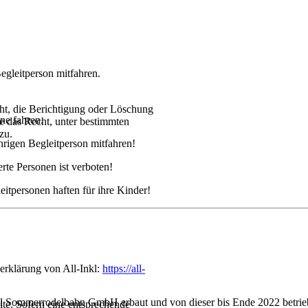
egleitperson mitfahren.
ht, die Berichtigung oder Löschung
ne fahren.
ie das Recht, unter bestimmten
zu.
ährigen Begleitperson mitfahren!
te Personen ist verboten!
itpersonen haften für ihre Kinder!
erklärung von All-Inkl:
https://all-
l Sommerrodelbahn GmbH erbaut und von dieser bis Ende 2022 betrie
ite. Sofern eine entsprechende