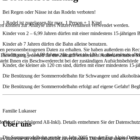
Bei Regen oder Nässe ist das Rodeln verboten!
1 Rodel ist zugelassen für max. 1 Person + 1 Kind
aten können zur Analyse Ihres Nutzerverhaltens verwendet werden.
Kinder von 2 – 6,99 Jahren dürfen mit einer mindestens 15-jährigen B
Kinder ab 7 Jahren dürfen die Bahn alleine benutzen.
rten personenbezogenen Daten zu erhalten. Sie haben außerdem ein Rec
Kinder von 7 – 14,99 Jahren, die größer als 120 cm sind, müssen allei
e Einwilligung jederzeit für die Zukunft widerrufen. Außerdem haben S
teht Ihnen ein Beschwerderecht bei der zuständigen Aufsichtsbehörde 
Kinder, die kleiner als 120 cm sind, dürfen mit einer mindestens 15-j
Die Benützung der Sommerrodelbahn für Schwangere und alkoholisier
Die Benützung der Sommerrodelbahn erfolgt auf eigene Gefahr! Begle
Familie Lukasser
dorf (nachfolgend All-Inkl). Details entnehmen Sie der Datenschutz
Über uns
Die Sommerrodelbahn wurde im Jahr 2005 von der Fun Alpin Osttiro
s Interesse an einer möglichst zuverlässigen Darstellung unserer Webs