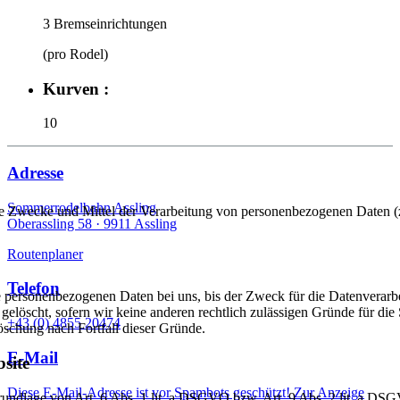
3 Bremseinrichtungen
(pro Rodel)
Kurven :
10
Adresse
Sommerrodelbahn Assling
er die Zwecke und Mittel der Verarbeitung von personenbezogenen Daten
Oberassling 58 ·
9911 Assling
Routenplaner
Telefon
 personenbezogenen Daten bei uns, bis der Zweck für die Datenverarbei
elöscht, sofern wir keine anderen rechtlich zulässigen Gründe für di
+43 (0) 4855 20474
Löschung nach Fortfall dieser Gründe.
E-Mail
site
Diese E-Mail-Adresse ist vor Spambots geschützt! Zur Anzeige
Grundlage von Art. 6 Abs. 1 lit. a DSGVO bzw. Art. 9 Abs. 2 lit. a D