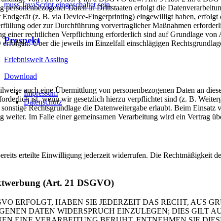
muss JavaScript eingeschaltet sein.
g personenbezogener Daten in Drittstaaten erfolgt die Datenverarbeit
Endgerät (z. B. via Device-Fingerprinting) eingewilligt haben, erfolgt 
rfüllung oder zur Durchführung vorvertraglicher Maßnahmen erforderli
ng einer rechtlichen Verpflichtung erforderlich sind auf Grundlage von
Prospekt
 erfolgen. Über die jeweils im Einzelfall einschlägigen Rechtsgrundla
Erlebniswelt Assling
Download
eilweise auch eine Übermittlung von personenbezogenen Daten an diese 
Impressum
rderlich ist, wenn wir gesetzlich hierzu verpflichtet sind (z. B. Weit
Datenschutz
 sonstige Rechtsgrundlage die Datenweitergabe erlaubt. Beim Einsatz 
g weiter. Im Falle einer gemeinsamen Verarbeitung wird ein Vertrag ü
eits erteilte Einwilligung jederzeit widerrufen. Die Rechtmäßigkeit de
rektwerbung (Art. 21 DSGVO)
VO ERFOLGT, HABEN SIE JEDERZEIT DAS RECHT, AUS GR
ENEN DATEN WIDERSPRUCH EINZULEGEN; DIES GILT AUC
ENEN EINE VERARBEITUNG BERUHT, ENTNEHMEN SIE DI