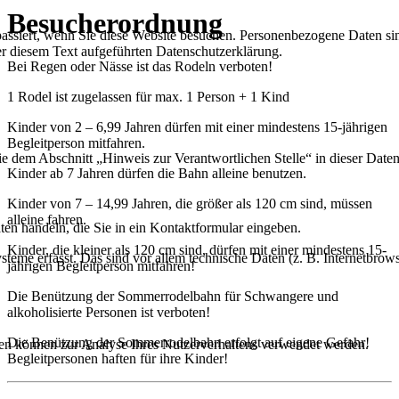
Besucherordnung
ssiert, wenn Sie diese Website besuchen. Personenbezogene Daten sind
r diesem Text aufgeführten Datenschutzerklärung.
Bei Regen oder Nässe ist das Rodeln verboten!
1 Rodel ist zugelassen für max. 1 Person + 1 Kind
Kinder von 2 – 6,99 Jahren dürfen mit einer mindestens 15-jährigen
Begleitperson mitfahren.
ie dem Abschnitt „Hinweis zur Verantwortlichen Stelle“ in dieser Dat
Kinder ab 7 Jahren dürfen die Bahn alleine benutzen.
Kinder von 7 – 14,99 Jahren, die größer als 120 cm sind, müssen
alleine fahren.
ten handeln, die Sie in ein Kontaktformular eingeben.
Kinder, die kleiner als 120 cm sind, dürfen mit einer mindestens 15-
me erfasst. Das sind vor allem technische Daten (z. B. Internetbrows
jährigen Begleitperson mitfahren!
Die Benützung der Sommerrodelbahn für Schwangere und
alkoholisierte Personen ist verboten!
Die Benützung der Sommerrodelbahn erfolgt auf eigene Gefahr!
aten können zur Analyse Ihres Nutzerverhaltens verwendet werden.
Begleitpersonen haften für ihre Kinder!