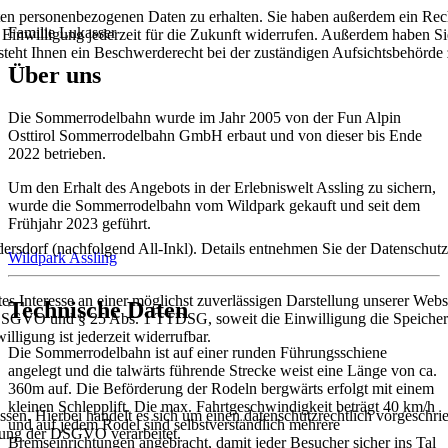
rten personenbezogenen Daten zu erhalten. Sie haben außerdem ein Rec
Familie Lukasser
e Einwilligung jederzeit für die Zukunft widerrufen. Außerdem haben S
teht Ihnen ein Beschwerderecht bei der zuständigen Aufsichtsbehörde 
Über uns
Die Sommerrodelbahn wurde im Jahr 2005 von der Fun Alpin
Osttirol Sommerrodelbahn GmbH erbaut und von dieser bis Ende
2022 betrieben.
Um den Erhalt des Angebots in der Erlebniswelt Assling zu sichern,
wurde die Sommerrodelbahn vom Wildpark gekauft und seit dem
Frühjahr 2023 geführt.
dorf (nachfolgend All-Inkl). Details entnehmen Sie der Datenschutz
Wildpark Assling
s Interesse an einer möglichst zuverlässigen Darstellung unserer Webs
Technische Daten
. a DSGVO und § 25 Abs. 1 TTDSG, soweit die Einwilligung die Speiche
ligung ist jederzeit widerrufbar.
Die Sommerrodelbahn ist auf einer runden Führungsschiene
angelegt und die talwärts führende Strecke weist eine Länge von ca.
360m auf. Die Beförderung der Rodeln bergwärts erfolgt mit einem
kleinen Schlepplift. Die max. Fahrtgeschwindigkeit beträgt 40 km/h
n. Hierbei handelt es sich um einen datenschutzrechtlich vorgeschrieb
und auf jedem Rodel sind selbstverständlich mehrere
tung der DSGVO verarbeitet.
Bremseinrichtungen angebracht, damit jeder Besucher sicher ins Tal